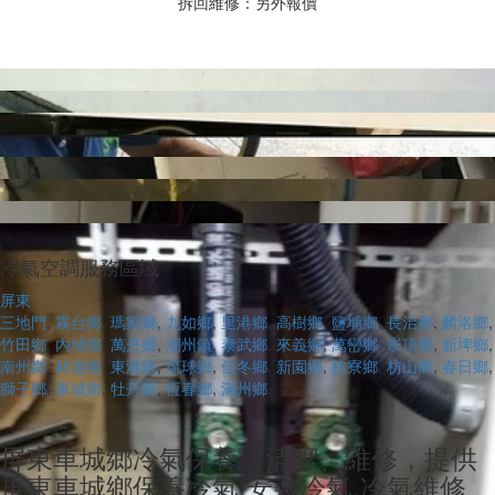
拆回維修：另外報價
冷氣空調服務區域
屏東
三地門
,
霧台鄉
,
瑪家鄉
,
九如鄉
,
里港鄉
,
高樹鄉
,
鹽埔鄉
,
長治鄉
,
麟洛鄉
,
竹田鄉
,
內埔鄉
,
萬丹鄉
,
潮州鎮
,
泰武鄉
,
來義鄉
,
萬巒鄉
,
崁頂鄉
,
新埤鄉
,
南州鄉
,
林邊鄉
,
東港鎮
,
琉球鄉
,
佳冬鄉
,
新園鄉
,
枋寮鄉
,
枋山鄉
,
春日鄉
,
獅子鄉
,
車城鄉
,
牡丹鄉
,
恆春鄉
,
滿州鄉
.
屏東車城鄉冷氣保養、清潔、維修，提供
屏東車城鄉保養冷氣,安裝冷氣,冷氣維修