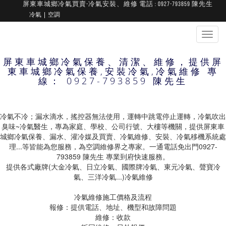
屏東車城鄉冷氣買賣-冷氣安裝、維修 電話 : 0927-793859 陳先生
冷氣
空調
冷
氣
機
屏東車城鄉冷氣保養、清潔、維修，提供屏
急
東車城鄉冷氣保養,安裝冷氣,冷氣維修 專
修
線： 0927-793859 陳先生
冷氣不冷；漏水滴水，搖控器無法使用，運轉中跳電停止運轉，冷氣吹出
臭味~冷氣醫生，專為家庭、學校、公司行號、大樓等機關，提供屏東車
城鄉冷氣保養、漏水、灌冷媒及買賣、冷氣維修、安裝、冷氣移機系統處
理...等皆能為您服務，為空調維修界之專家。一通電話免出門0927-
793859 陳先生 專業到府快速服務。
提供各式廠牌(大金冷氣、日立冷氣、國際牌冷氣、東元冷氣、聲寶冷
氣、三洋冷氣...)冷氣維修
冷氣維修施工價格及流程
報修：提供電話、地址、機型和故障問題
維修：收款